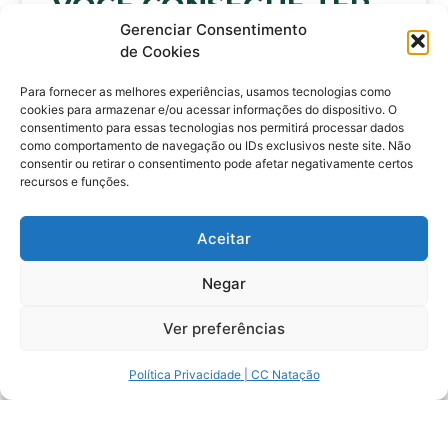
VOCÊ CONSEGUE TER
Gerenciar Consentimento
MALEABILIDADE E
de Cookies
FLEXIBILIDADE DE
Para fornecer as melhores experiências, usamos tecnologias como
IMPROVISO?
cookies para armazenar e/ou acessar informações do dispositivo. O
consentimento para essas tecnologias nos permitirá processar dados
como comportamento de navegação ou IDs exclusivos neste site. Não
Muitas vez ouvimos os atletas dizerem,
consentir ou retirar o consentimento pode afetar negativamente certos
“tenho que ser resiliente”, mas será que de
recursos e funções.
fato ele sabe o que é
Aceitar
CONTINUAR LENDO »
Negar
Ver preferências
PARCERIAS
Política Privacidade | CC Natação