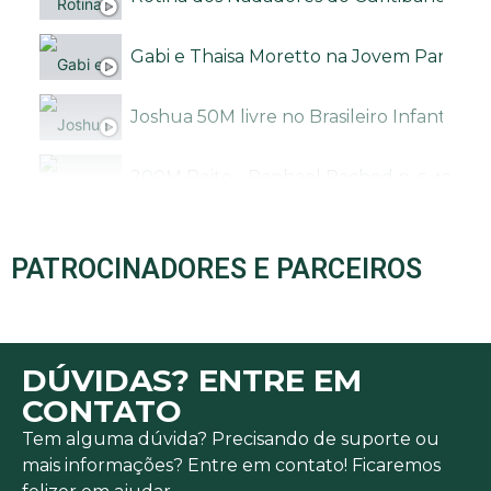
Gabi e Thaisa Moretto na Jovem Pan Ne
Joshua 50M livre no Brasileiro Infantil - 
200M Peito - Raphael Rached no Troféu B
5:40
Gabi Ferreira bate o recorde Brasileiro 
1:13
PATROCINADORES E PARCEIROS
NATAÇÃO E MUSCULAÇÃO: DUPLA PERF
12:07
DÚVIDAS? ENTRE EM
CONTATO
Tem alguma dúvida? Precisando de suporte ou
mais informações? Entre em contato! Ficaremos