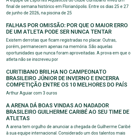
A equipe de Esportes Aquáticos do Clube Curitibano viveu um
final de semana histórico em Florianópolis. Entre os dias 25 e 27
de junho de 2026, na piscina de 25
FALHAS POR OMISSÃO: POR QUE O MAIOR ERRO
DE UM ATLETA PODE SER NUNCA TENTAR
Existem derrotas que ficam registradas no placar. Outras,
porém, permanecem apenas na memória. São aquelas
oportunidades que nunca foram aproveitadas. A prova em que o
atleta não se inscreveu por
CURITIBANO BRILHA NO CAMPEONATO
BRASILEIRO JÚNIOR DE INVERNO E ENCERRA
COMPETIÇÃO ENTRE OS 10 MELHORES DO PAÍS
Arthur Aguiar com 3 ouros
A ARENA DÁ BOAS VINDAS AO NADADOR
BRASILEIRO GUILHERME CARIBÉ AO SEU TIME DE
ATLETAS
A arena tem orgulho de anunciar a chegada de Guilherme Caribé
à sua equipe internacional. Considerado um dos talentos mais