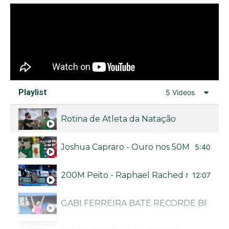
Playlist
5 Videos
Rotina de Atleta da Natação
Joshua Capraro - Ouro nos 50M livre no Bra
5:40
200M Peito - Raphael Rached no Troféu B
12:07
GABI FERREIRA BATE RECORDE BRASI