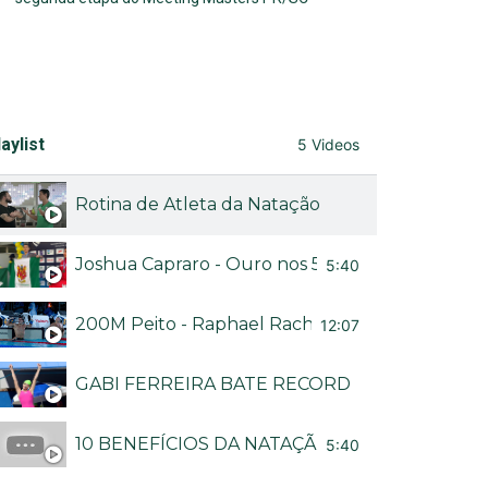
aylist
5 Videos
Rotina de Atleta da Natação
Joshua Capraro - Ouro nos 50M livre no Brasileir
5:40
200M Peito - Raphael Rached no Troféu Brasil
12:07
GABI FERREIRA BATE RECORDE BRASILEIRO
10 BENEFÍCIOS DA NATAÇÃO - CANAL NADA M
5:40