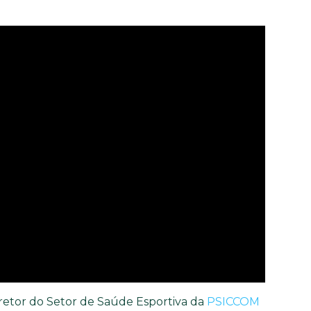
retor do Setor de Saúde Esportiva da
PSICCOM