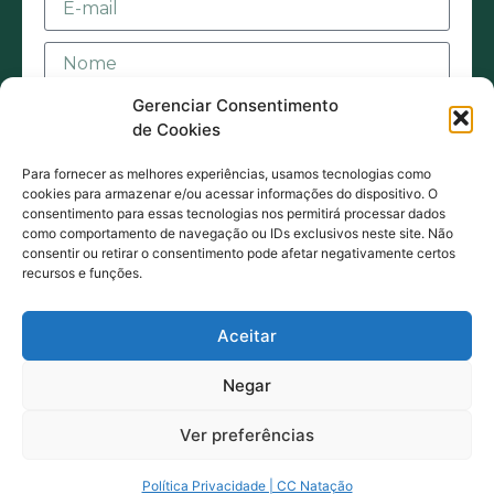
Gerenciar Consentimento
de Cookies
Para fornecer as melhores experiências, usamos tecnologias como
cookies para armazenar e/ou acessar informações do dispositivo. O
consentimento para essas tecnologias nos permitirá processar dados
Aceito receber mensagens ou e-mails sejam
como comportamento de navegação ou IDs exclusivos neste site. Não
consentir ou retirar o consentimento pode afetar negativamente certos
eles de contato ou promocionais. Também
recursos e funções.
estou de acordo com acordo com a Política
de Privacidade.
Aceitar
ENVIAR MENSAGEM
Negar
Ver preferências
5odos os direitos reservados © 2025 ccnatacao.com.br
Política Privacidade | CC Natação
Política de Privacidade