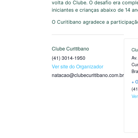
volta do Clube. O desafio era compl
iniciantes e crianças abaixo de 14 
O Curitibano agradece a participação 
Clube Curitibano
Clu
(41) 3014-1950
Av.
Cur
Ver site do Organizador
Bra
natacao@clubecuritibano.com.br
+ 
(4
Ver