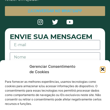
CONVERSAR NO WHATSAPP
ENVIE SUA MENSAGEM
Gerenciar Consentimento
de Cookies
Para fornecer as melhores experiências, usamos tecnologias como
cookies para armazenar e/ou acessar informações do dispositivo. O
consentimento para essas tecnologias nos permitirá processar dados
Aceito receber mensagens ou e-mails sejam
como comportamento de navegação ou IDs exclusivos neste site. Não
consentir ou retirar o consentimento pode afetar negativamente certos
eles de contato ou promocionais. Também
recursos e funções.
estou de acordo com acordo com a Política