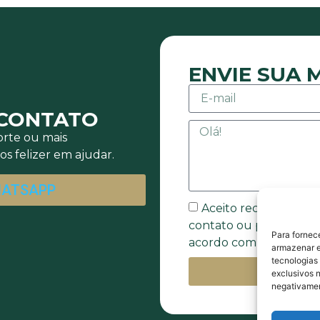
ENVIE SUA
 CONTATO
rte ou mais
s felizer em ajudar.
HATSAPP
Aceito receber mens
contato ou promocion
Para fornec
acordo com a Política 
armazenar e
tecnologias
E
exclusivos n
negativamen