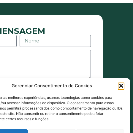
 MENSAGEM
Gerenciar Consentimento de Cookies
agens ou e-mails sejam eles de
ais. Também estou de acordo com
er as melhores experiências, usamos tecnologias como cookies para
de Privacidade.
/ou acessar informações do dispositivo. O consentimento para essas
 nos permitirá processar dados como comportamento de navegação ou IDs
NVIAR MENSAGEM
este site. Não consentir ou retirar o consentimento pode afetar
te certos recursos e funções.