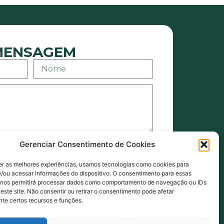
 MENSAGEM
Gerenciar Consentimento de Cookies
agens ou e-mails sejam eles de
ais. Também estou de acordo com
er as melhores experiências, usamos tecnologias como cookies para
de Privacidade.
/ou acessar informações do dispositivo. O consentimento para essas
 nos permitirá processar dados como comportamento de navegação ou IDs
NVIAR MENSAGEM
este site. Não consentir ou retirar o consentimento pode afetar
te certos recursos e funções.