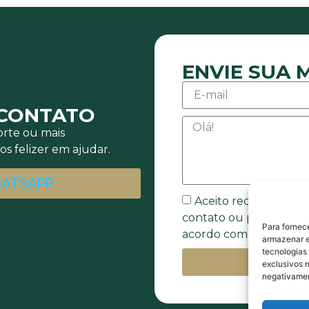
ENVIE SUA
 CONTATO
rte ou mais
s felizer em ajudar.
HATSAPP
Aceito receber mens
contato ou promocion
Para fornec
acordo com a Política 
armazenar e
tecnologias
E
exclusivos n
negativamen