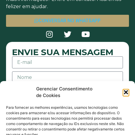
felizer em ajudar.
CONVERSAR NO WHATSAPP
ENVIE SUA MENSAGEM
Gerenciar Consentimento
de Cookies
Para fornecer as melhores experiências, usamos tecnologias como
cookies para armazenar e/ou acessar informações do dispositivo. O
consentimento para essas tecnologias nos permitirá processar dados
Aceito receber mensagens ou e-mails sejam
como comportamento de navegação ou IDs exclusivos neste site. Não
consentir ou retirar o consentimento pode afetar negativamente certos
eles de contato ou promocionais. Também
recursos e funções.