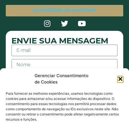
CONVERSAR NO WHATSAPP
ENVIE SUA MENSAGEM
Gerenciar Consentimento
de Cookies
Para fornecer as melhores experiências, usamos tecnologias como
cookies para armazenar e/ou acessar informações do dispositivo. O
consentimento para essas tecnologias nos permitirá processar dados
Aceito receber mensagens ou e-mails sejam
como comportamento de navegação ou IDs exclusivos neste site. Não
consentir ou retirar o consentimento pode afetar negativamente certos
eles de contato ou promocionais. Também
recursos e funções.
estou de acordo com acordo com a Política