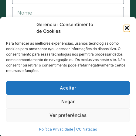
Gerenciar Consentimento
de Cookies
Para fornecer as melhores experiências, usamos tecnologias como
cookies para armazenar e/ou acessar informações do dispositivo. O
consentimento para essas tecnologias nos permitirá processar dados
Aceito receber mensagens ou e-mails sejam
como comportamento de navegação ou IDs exclusivos neste site. Não
consentir ou retirar o consentimento pode afetar negativamente certos
eles de contato ou promocionais. Também
recursos e funções.
estou de acordo com acordo com a Política
de Privacidade.
Aceitar
ENVIAR MENSAGEM
Negar
Ver preferências
5odos os direitos reservados © 2025 ccnatacao.com.br
Política Privacidade | CC Natação
Política de Privacidade