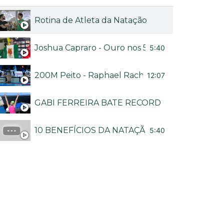
Rotina de Atleta da Natação
Joshua Capraro - Ouro nos 50M livre no Brasileir
5:40
200M Peito - Raphael Rached no Troféu Brasil
12:07
GABI FERREIRA BATE RECORDE BRASILEIRO
10 BENEFÍCIOS DA NATAÇÃO - CANAL NADA M
5:40