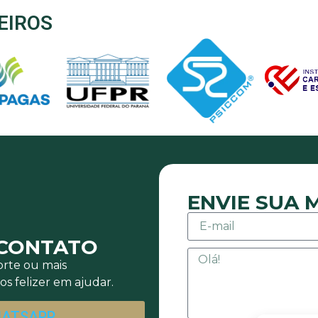
EIROS
ENVIE SUA
 CONTATO
rte ou mais
s felizer em ajudar.
HATSAPP