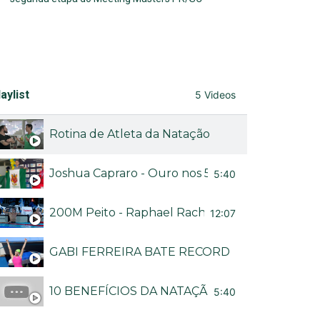
aylist
5 Videos
Rotina de Atleta da Natação
Joshua Capraro - Ouro nos 50M livre no Brasileir
5:40
200M Peito - Raphael Rached no Troféu Brasil
12:07
GABI FERREIRA BATE RECORDE BRASILEIRO
10 BENEFÍCIOS DA NATAÇÃO - CANAL NADA M
5:40