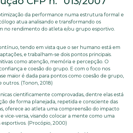
ução CFP n.º 013/2007
otimização da performance numa estrutura formal e
sicólogo atua analisando e transformando os
m no rendimento do atleta e/ou grupo esportivo.
contínuo, tendo em vista que o ser humano está em
tações, e trabalham-se dois pontos principais.
gnitivas como atenção, memória e percepção. O
confiança e coesão do grupo. E com o foco nos
se maior é dada para pontos como coesão de grupo,
re outros. (Tonon, 2018)
cnicas cientificamente comprovadas, dentre elas está
ão de forma planejada, repetida e consciente das
vas, oferece ao atleta uma compreensão do impacto
 e vice-versa, visando colocar a mente como uma
s esportivos. (Procópio, 2000)