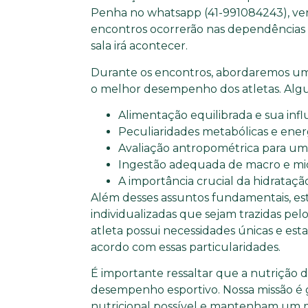
Penha no whatsapp (41-991084243), verif
encontros ocorrerão nas dependências
sala irá acontecer.
Durante os encontros, abordaremos uma
o melhor desempenho dos atletas. Algun
Alimentação equilibrada e sua infl
Peculiaridades metabólicas e energ
Avaliação antropométrica para um
Ingestão adequada de macro e mic
A importância crucial da hidrataçã
Além desses assuntos fundamentais, est
individualizadas que sejam trazidas pel
atleta possui necessidades únicas e es
acordo com essas particularidades.
É importante ressaltar que a nutrição
desempenho esportivo. Nossa missão é 
nutricional possível e mantenham um m