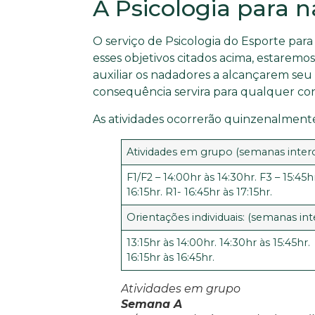
A Psicologia para 
O serviço de Psicologia do Esporte para
esses objetivos citados acima, estarem
auxiliar os nadadores a alcançarem se
consequência servira para qualquer con
As atividades ocorrerão quinzenalmente 
Atividades em grupo (semanas interc
F1/F2 – 14:00hr às 14:30hr. F3 – 15:45h
16:15hr. R1- 16:45hr às 17:15hr.
Orientações individuais: (semanas int
13:15hr às 14:00hr. 14:30hr às 15:45hr.
16:15hr às 16:45hr.
Atividades em grupo
Semana A