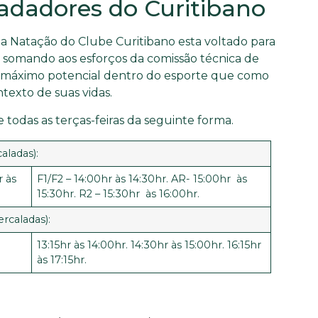
nadadores do Curitibano
 a Natação do Clube Curitibano esta voltado para
os somando aos esforços da comissão técnica de
u máximo potencial dentro do esporte que como
texto de suas vidas.
todas as terças-feiras da seguinte forma.
aladas):
r às
F1/F2 – 14:00hr às 14:30hr. AR- 15:00hr às
15:30hr. R2 – 15:30hr às 16:00hr.
ercaladas):
13:15hr às 14:00hr. 14:30hr às 15:00hr. 16:15hr
às 17:15hr.