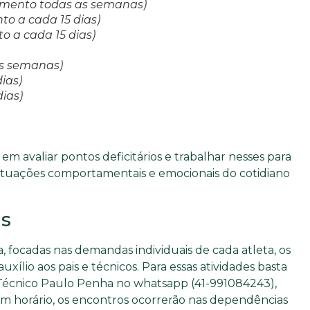
ndimento todas as semanas)
nto a cada 15 dias)
to a cada 15 dias)
 as semanas)
dias)
dias)
 em avaliar pontos deficitários e trabalhar nesses para
ituações comportamentais e emocionais do cotidiano
is
a, focadas nas demandas individuais de cada atleta, os
xílio aos pais e técnicos. Para essas atividades basta
Técnico Paulo Penha no whatsapp (41-991084243),
 um horário, os encontros ocorrerão nas dependências