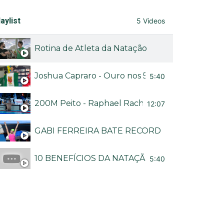
aylist
5 Videos
Rotina de Atleta da Natação
Joshua Capraro - Ouro nos 50M livre no Brasileir
5:40
200M Peito - Raphael Rached no Troféu Brasil
12:07
GABI FERREIRA BATE RECORDE BRASILEIRO
10 BENEFÍCIOS DA NATAÇÃO - CANAL NADA M
5:40