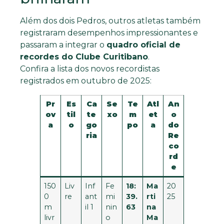
Além dos dois Pedros, outros atletas também
registraram desempenhos impressionantes e
passaram a integrar o
quadro oficial de
recordes do Clube Curitibano
.
Confira a lista dos novos recordistas
registrados em outubro de 2025:
Pr
Es
Ca
Se
Te
Atl
An
ov
til
te
xo
m
et
o
a
o
go
po
a
do
ria
Re
co
rd
e
150
Liv
Inf
Fe
18:
Ma
20
0
re
ant
mi
39.
rti
25
m
il 1
nin
63
na
livr
o
Ma