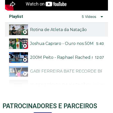
Playlist
5 Videos
Rotina de Atleta da Natação
Joshua Capraro - Ouro nos 50M livre no Bra
5:40
200M Peito - Raphael Rached no Troféu B
12:07
GABI FERREIRA BATE RECORDE BRASI
10 BENEFÍCIOS DA NATAÇÃO - CANAL N
5:40
PATROCINADORES E PARCEIROS