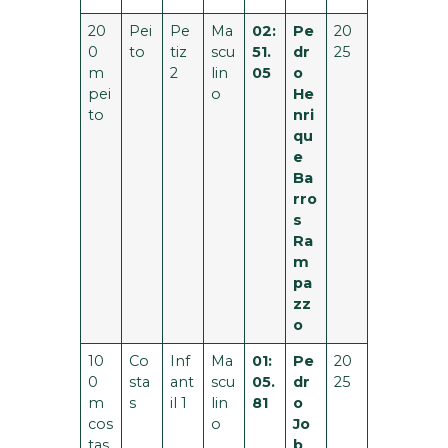
20
Pei
Pe
Ma
02:
Pe
20
0
to
tiz
scu
51.
dr
25
m
2
lin
05
o
pei
o
He
to
nri
qu
e
Ba
rro
s
Ra
m
pa
zz
o
10
Co
Inf
Ma
01:
Pe
20
0
sta
ant
scu
05.
dr
25
m
s
il 1
lin
81
o
cos
o
Jo
tas
b