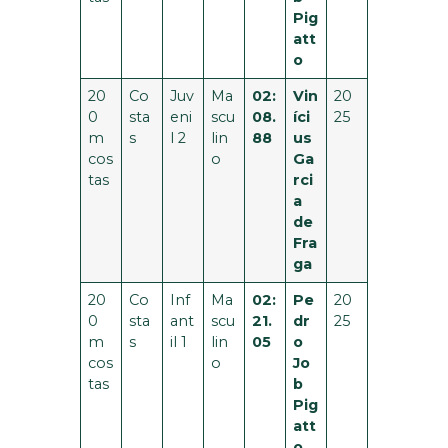
Pig
att
o
20
Co
Juv
Ma
02:
Vin
20
0
sta
eni
scu
08.
íci
25
m
s
l 2
lin
88
us
cos
o
Ga
tas
rci
a
de
Fra
ga
20
Co
Inf
Ma
02:
Pe
20
0
sta
ant
scu
21.
dr
25
m
s
il 1
lin
05
o
cos
o
Jo
tas
b
Pig
att
o