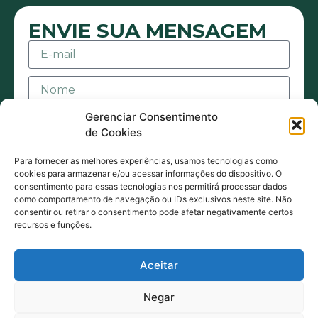
ENVIE SUA MENSAGEM
Gerenciar Consentimento
de Cookies
Para fornecer as melhores experiências, usamos tecnologias como
cookies para armazenar e/ou acessar informações do dispositivo. O
consentimento para essas tecnologias nos permitirá processar dados
Aceito receber mensagens ou e-mails sejam
como comportamento de navegação ou IDs exclusivos neste site. Não
consentir ou retirar o consentimento pode afetar negativamente certos
eles de contato ou promocionais. Também
recursos e funções.
estou de acordo com acordo com a Política
de Privacidade.
Aceitar
ENVIAR MENSAGEM
Negar