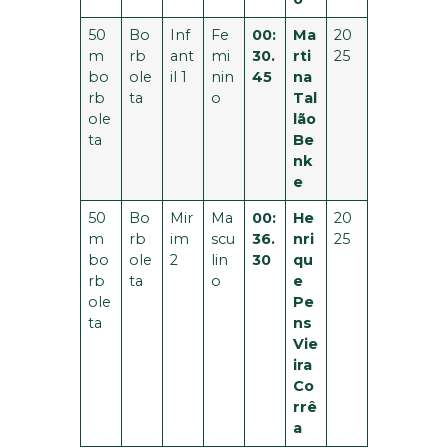
50
Bo
Inf
Fe
00:
Ma
20
m
rb
ant
mi
30.
rti
25
bo
ole
il 1
nin
45
na
rb
ta
o
Tal
ole
lão
ta
Be
nk
e
50
Bo
Mir
Ma
00:
He
20
m
rb
im
scu
36.
nri
25
bo
ole
2
lin
30
qu
rb
ta
o
e
ole
Pe
ta
ns
Vie
ira
Co
rrê
a