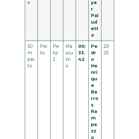
e
ye
r
Pal
ud
ett
o
50
Pei
Pe
Ma
00:
Pe
20
m
to
tiz
scu
33.
dr
25
pei
2
lin
42
o
to
o
He
nri
qu
e
Ba
rro
s
Ra
m
pa
zz
o