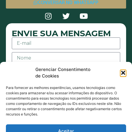
CONVERSAR NO WHATSAPP
ENVIE SUA MENSAGEM
Gerenciar Consentimento
de Cookies
Para fornecer as melhores experiências, usamos tecnologias como
cookies para armazenar e/ou acessar informações do dispositivo. O
consentimento para essas tecnologias nos permitirá processar dados
Aceito receber mensagens ou e-mails sejam
como comportamento de navegação ou IDs exclusivos neste site. Não
consentir ou retirar o consentimento pode afetar negativamente certos
eles de contato ou promocionais. Também
recursos e funções.
estou de acordo com acordo com a Política
de Privacidade.
Aceitar