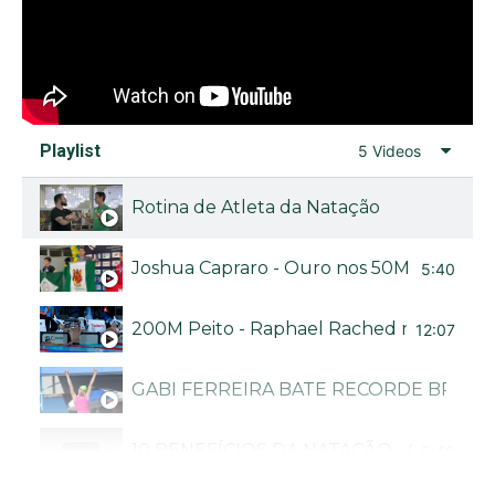
Playlist
5 Videos
Rotina de Atleta da Natação
Joshua Capraro - Ouro nos 50M livre no Bra
5:40
200M Peito - Raphael Rached no Troféu B
12:07
GABI FERREIRA BATE RECORDE BRASI
10 BENEFÍCIOS DA NATAÇÃO - CANAL N
5:40