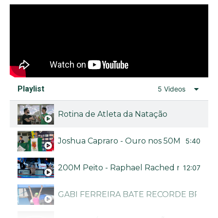
Playlist
5 Videos
Rotina de Atleta da Natação
Joshua Capraro - Ouro nos 50M livre no Bra
5:40
200M Peito - Raphael Rached no Troféu B
12:07
GABI FERREIRA BATE RECORDE BRASI