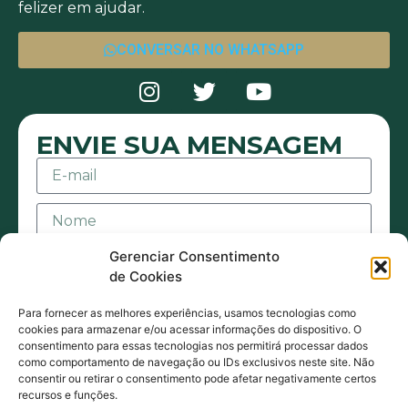
felizer em ajudar.
CONVERSAR NO WHATSAPP
ENVIE SUA MENSAGEM
Gerenciar Consentimento
de Cookies
Para fornecer as melhores experiências, usamos tecnologias como
cookies para armazenar e/ou acessar informações do dispositivo. O
consentimento para essas tecnologias nos permitirá processar dados
Aceito receber mensagens ou e-mails sejam
como comportamento de navegação ou IDs exclusivos neste site. Não
consentir ou retirar o consentimento pode afetar negativamente certos
eles de contato ou promocionais. Também
recursos e funções.
estou de acordo com acordo com a Política