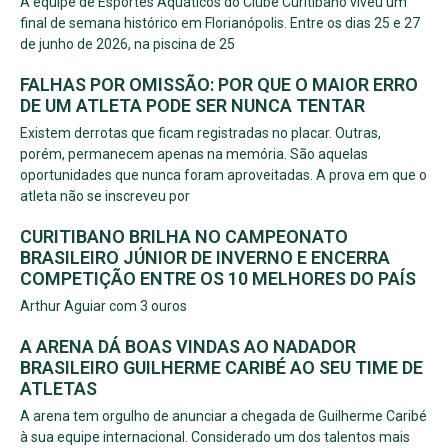
A equipe de Esportes Aquáticos do Clube Curitibano viveu um
final de semana histórico em Florianópolis. Entre os dias 25 e 27
de junho de 2026, na piscina de 25
FALHAS POR OMISSÃO: POR QUE O MAIOR ERRO
DE UM ATLETA PODE SER NUNCA TENTAR
Existem derrotas que ficam registradas no placar. Outras,
porém, permanecem apenas na memória. São aquelas
oportunidades que nunca foram aproveitadas. A prova em que o
atleta não se inscreveu por
CURITIBANO BRILHA NO CAMPEONATO
BRASILEIRO JÚNIOR DE INVERNO E ENCERRA
COMPETIÇÃO ENTRE OS 10 MELHORES DO PAÍS
Arthur Aguiar com 3 ouros
A ARENA DÁ BOAS VINDAS AO NADADOR
BRASILEIRO GUILHERME CARIBÉ AO SEU TIME DE
ATLETAS
A arena tem orgulho de anunciar a chegada de Guilherme Caribé
à sua equipe internacional. Considerado um dos talentos mais