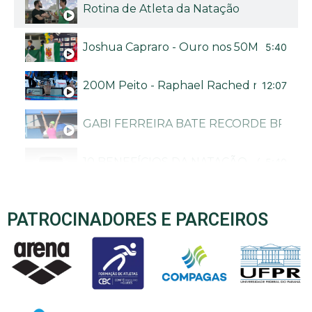
Rotina de Atleta da Natação
Joshua Capraro - Ouro nos 50M livre no Bra
5:40
200M Peito - Raphael Rached no Troféu B
12:07
GABI FERREIRA BATE RECORDE BRASI
10 BENEFÍCIOS DA NATAÇÃO - CANAL N
5:40
PATROCINADORES E PARCEIROS