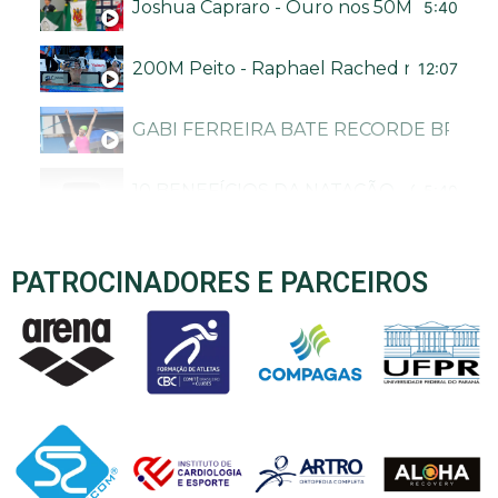
Joshua Capraro - Ouro nos 50M livre no Bra
5:40
200M Peito - Raphael Rached no Troféu B
12:07
GABI FERREIRA BATE RECORDE BRASI
10 BENEFÍCIOS DA NATAÇÃO - CANAL N
5:40
PATROCINADORES E PARCEIROS