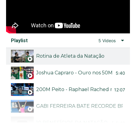
Playlist
5 Videos
Rotina de Atleta da Natação
Joshua Capraro - Ouro nos 50M livre no Bra
5:40
200M Peito - Raphael Rached no Troféu B
12:07
GABI FERREIRA BATE RECORDE BRASI
10 BENEFÍCIOS DA NATAÇÃO - CANAL N
5:40