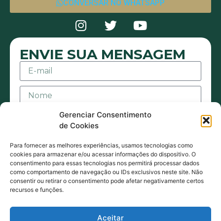
CONVERSAR NO WHATSAPP
ENVIE SUA MENSAGEM
Gerenciar Consentimento
de Cookies
Para fornecer as melhores experiências, usamos tecnologias como
cookies para armazenar e/ou acessar informações do dispositivo. O
consentimento para essas tecnologias nos permitirá processar dados
Aceito receber mensagens ou e-mails sejam
como comportamento de navegação ou IDs exclusivos neste site. Não
consentir ou retirar o consentimento pode afetar negativamente certos
eles de contato ou promocionais. Também
recursos e funções.
estou de acordo com acordo com a Política
de Privacidade.
Aceitar