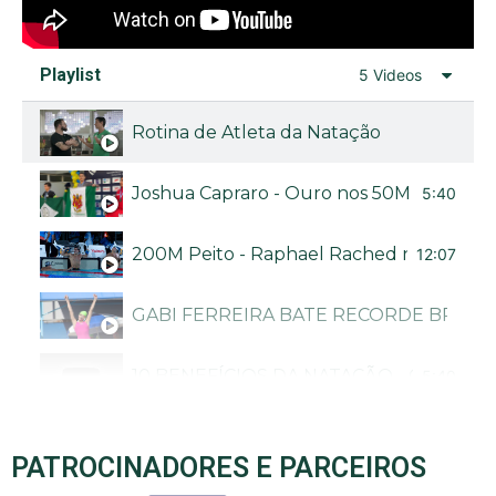
Playlist
5 Videos
Rotina de Atleta da Natação
Joshua Capraro - Ouro nos 50M livre no Bra
5:40
200M Peito - Raphael Rached no Troféu B
12:07
GABI FERREIRA BATE RECORDE BRASI
10 BENEFÍCIOS DA NATAÇÃO - CANAL N
5:40
PATROCINADORES E PARCEIROS