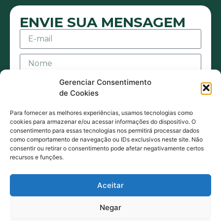
ENVIE SUA MENSAGEM
Gerenciar Consentimento
de Cookies
Para fornecer as melhores experiências, usamos tecnologias como
cookies para armazenar e/ou acessar informações do dispositivo. O
consentimento para essas tecnologias nos permitirá processar dados
Aceito receber mensagens ou e-mails sejam
como comportamento de navegação ou IDs exclusivos neste site. Não
consentir ou retirar o consentimento pode afetar negativamente certos
eles de contato ou promocionais. Também
recursos e funções.
estou de acordo com acordo com a Política
de Privacidade.
Aceitar
ENVIAR MENSAGEM
Negar