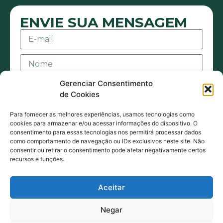
ENVIE SUA MENSAGEM
Gerenciar Consentimento
de Cookies
Para fornecer as melhores experiências, usamos tecnologias como
cookies para armazenar e/ou acessar informações do dispositivo. O
consentimento para essas tecnologias nos permitirá processar dados
Aceito receber mensagens ou e-mails sejam
como comportamento de navegação ou IDs exclusivos neste site. Não
consentir ou retirar o consentimento pode afetar negativamente certos
eles de contato ou promocionais. Também
recursos e funções.
estou de acordo com acordo com a Política
de Privacidade.
Aceitar
ENVIAR MENSAGEM
Negar