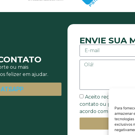
ENVIE SUA
 CONTATO
rte ou mais
s felizer em ajudar.
HATSAPP
Aceito receber mens
contato ou promocion
Para fornec
acordo com a Política 
armazenar e
tecnologias
E
exclusivos n
negativamen