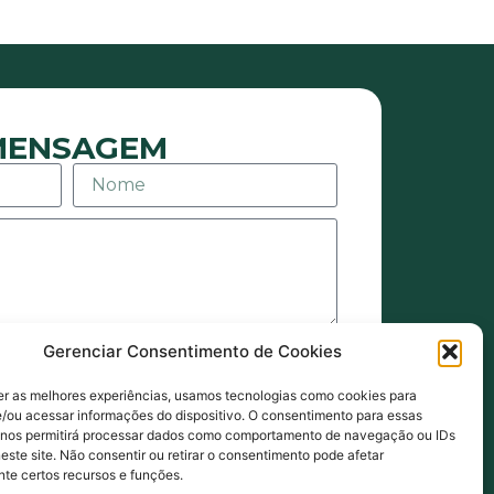
 MENSAGEM
Gerenciar Consentimento de Cookies
agens ou e-mails sejam eles de
ais. Também estou de acordo com
er as melhores experiências, usamos tecnologias como cookies para
de Privacidade.
/ou acessar informações do dispositivo. O consentimento para essas
 nos permitirá processar dados como comportamento de navegação ou IDs
NVIAR MENSAGEM
este site. Não consentir ou retirar o consentimento pode afetar
te certos recursos e funções.