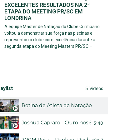
EXCELENTES RESULTADOS NA 2ª
ETAPA DO MEETING PR/SC EM
LONDRINA
A equipe Master de Natação do Clube Curitibano
voltou a demonstrar sua força nas piscinas e
representou o clube com excelência durante a
segunda etapa do Meeting Masters PR/SC –
aylist
5 Videos
Rotina de Atleta da Natação
Joshua Capraro - Ouro nos 50M livre no Brasileir
5:40
200M Peito - Raphael Rached no Troféu Brasil