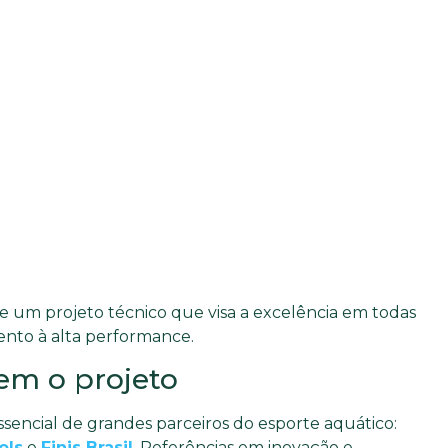
e um projeto técnico que visa a excelência em todas
ento à alta performance.
cem o projeto
sencial de grandes parceiros do esporte aquático:
ols
e
Finis Brasil
. Referências em inovação e