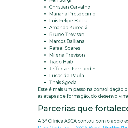
Ken Sorgi
Christian Carvalho
Mariana Prosdócimo
Luis Felipe Battu
Amanda Kurecki
Bruno Trevisan
Marcos Balliana
Rafael Soares
Milena Trevison
Tiago Haib
Jefferson Fernandes
Lucas de Paula
Thais Sgoda
Este é mais um passo na consolidação d
as etapas de formação, do desenvolvim
Parcerias que fortale
A 3ª Clínica ASCA contou com o apoio es
Djan Madruga – ASCA Brasil
,
Myrtha Po