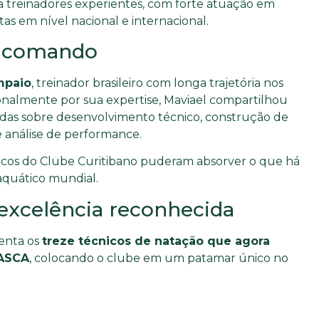
a a treinadores experientes, com forte atuação em
as em nível nacional e internacional.
 comando
mpaio
, treinador brasileiro com longa trajetória nos
onalmente por sua expertise, Maviael compartilhou
adas sobre desenvolvimento técnico, construção de
e análise de performance.
cnicos do Clube Curitibano puderam absorver o que há
aquático mundial.
 excelência reconhecida
enta os
treze técnicos de natação que agora
 ASCA
, colocando o clube em um patamar único no