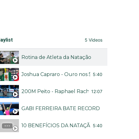
aylist
5 Videos
Rotina de Atleta da Natação
Joshua Capraro - Ouro nos 50M livre no Brasileir
5:40
200M Peito - Raphael Rached no Troféu Brasil
12:07
GABI FERREIRA BATE RECORDE BRASILEIRO
10 BENEFÍCIOS DA NATAÇÃO - CANAL NADA M
5:40