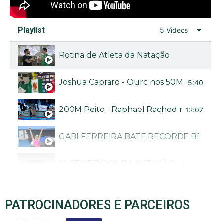
Playlist
5 Videos
Rotina de Atleta da Natação
Joshua Capraro - Ouro nos 50M livre no Bra
5:40
200M Peito - Raphael Rached no Troféu B
12:07
GABI FERREIRA BATE RECORDE BRASI
10 BENEFÍCIOS DA NATAÇÃO - CANAL N
5:40
PATROCINADORES E PARCEIROS