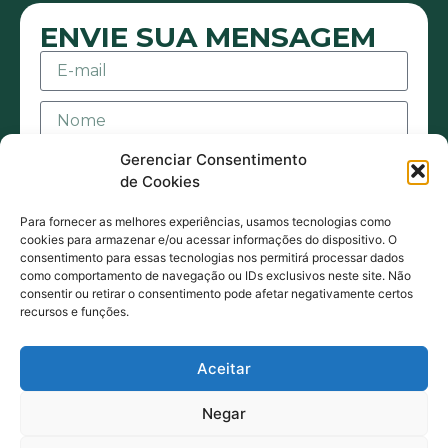
ENVIE SUA MENSAGEM
Gerenciar Consentimento
de Cookies
Para fornecer as melhores experiências, usamos tecnologias como
cookies para armazenar e/ou acessar informações do dispositivo. O
consentimento para essas tecnologias nos permitirá processar dados
Aceito receber mensagens ou e-mails sejam
como comportamento de navegação ou IDs exclusivos neste site. Não
consentir ou retirar o consentimento pode afetar negativamente certos
eles de contato ou promocionais. Também
recursos e funções.
estou de acordo com acordo com a Política
de Privacidade.
Aceitar
ENVIAR MENSAGEM
Negar