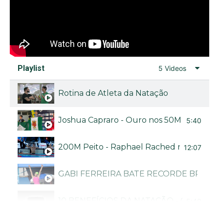
Playlist
5 Videos
Rotina de Atleta da Natação
Joshua Capraro - Ouro nos 50M livre no Bra
5:40
200M Peito - Raphael Rached no Troféu B
12:07
GABI FERREIRA BATE RECORDE BRASI
10 BENEFÍCIOS DA NATAÇÃO - CANAL N
5:40