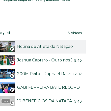
aylist
5 Videos
Rotina de Atleta da Natação
Joshua Capraro - Ouro nos 50M livre no Brasileir
5:40
200M Peito - Raphael Rached no Troféu Brasil
12:07
GABI FERREIRA BATE RECORDE BRASILEIRO
10 BENEFÍCIOS DA NATAÇÃO - CANAL NADA M
5:40