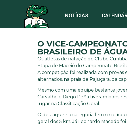
NOTÍCIAS
CALENDÁR
O VICE-CAMPEONATO
BRASILEIRO DE ÁGUA
Os atletas de natação do Clube Curiti
Etapa de Maceió do Campeonato Brasilei
A competição foi realizada com provas
alternados, na praia de Pajuçara, da capi
Mesmo com uma equipe bastante jovem, 
Carvalho e Diego Peña tiveram bons res
lugar na Classificação Geral.
O destaque na categoria feminina ficou
geral dos 5 km. Já Leonardo Macedo fo