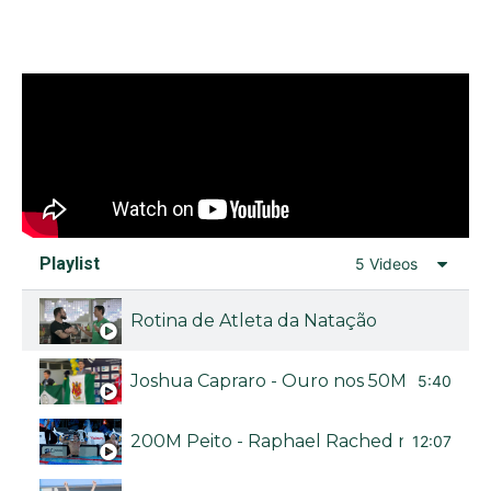
Playlist
5 Videos
Rotina de Atleta da Natação
Joshua Capraro - Ouro nos 50M livre no Bra
5:40
200M Peito - Raphael Rached no Troféu B
12:07