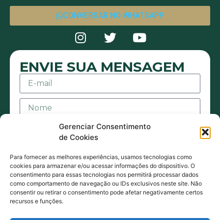
CONVERSAR NO WHATSAPP
ENVIE SUA MENSAGEM
Gerenciar Consentimento
de Cookies
Para fornecer as melhores experiências, usamos tecnologias como
cookies para armazenar e/ou acessar informações do dispositivo. O
consentimento para essas tecnologias nos permitirá processar dados
Aceito receber mensagens ou e-mails sejam
como comportamento de navegação ou IDs exclusivos neste site. Não
consentir ou retirar o consentimento pode afetar negativamente certos
eles de contato ou promocionais. Também
recursos e funções.
estou de acordo com acordo com a Política
de Privacidade.