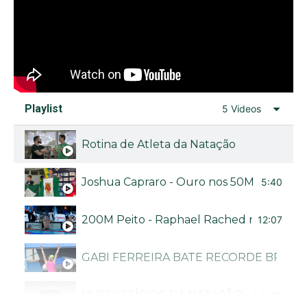
Playlist
5 Videos
Rotina de Atleta da Natação
Joshua Capraro - Ouro nos 50M livre no Bra
5:40
200M Peito - Raphael Rached no Troféu B
12:07
GABI FERREIRA BATE RECORDE BRASI
10 BENEFÍCIOS DA NATAÇÃO - CANAL N
5:40