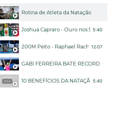
Rotina de Atleta da Natação
Joshua Capraro - Ouro nos 50M livre no Brasileir
5:40
200M Peito - Raphael Rached no Troféu Brasil
12:07
GABI FERREIRA BATE RECORDE BRASILEIRO
10 BENEFÍCIOS DA NATAÇÃO - CANAL NADA M
5:40