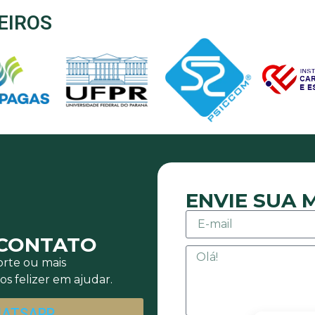
EIROS
ENVIE SUA
 CONTATO
rte ou mais
s felizer em ajudar.
HATSAPP