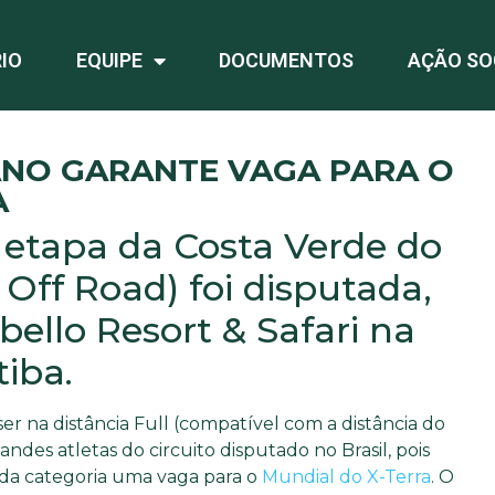
IO
EQUIPE
DOCUMENTOS
AÇÃO SO
ANO GARANTE VAGA PARA O
A
 etapa da Costa Verde do
Off Road) foi disputada,
ello Resort & Safari na
iba.
 ser na distância Full (compatível com a distância do
ndes atletas do circuito disputado no Brasil, pois
cada categoria uma vaga para o
Mundial do X-Terra
. O