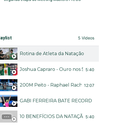
aylist
5 Videos
Rotina de Atleta da Natação
Joshua Capraro - Ouro nos 50M livre no Brasileir
5:40
200M Peito - Raphael Rached no Troféu Brasil
12:07
GABI FERREIRA BATE RECORDE BRASILEIRO
10 BENEFÍCIOS DA NATAÇÃO - CANAL NADA M
5:40