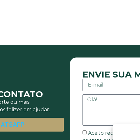
ENVIE SUA
 CONTATO
rte ou mais
s felizer em ajudar.
HATSAPP
Aceito receber mens