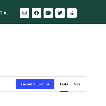
CIAL
Navegação
Encontre Eventos
Lista
Mês
do
visual
Evento