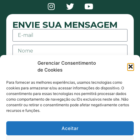
ENVIE SUA MENSAGEM
Gerenciar Consentimento
de Cookies
Para fornecer as melhores experiências, usamos tecnologias como
cookies para armazenar e/ou acessar informações do dispositivo. O
consentimento para essas tecnologias nos permitirá processar dados
Aceito receber mensagens ou e-mails sejam
como comportamento de navegação ou IDs exclusivos neste site. Não
consentir ou retirar o consentimento pode afetar negativamente certos
eles de contato ou promocionais. Também
recursos e funções.
estou de acordo com acordo com a Política
de Privacidade.
Aceitar
ENVIAR MENSAGEM