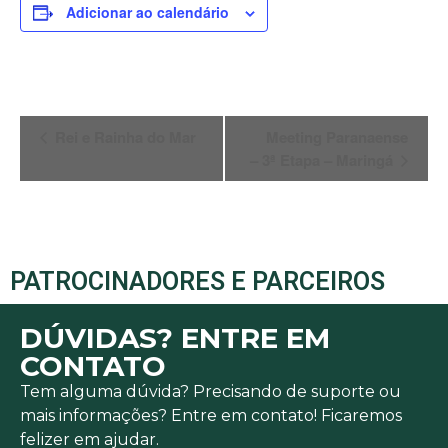
Adicionar ao calendário
Evento
Rei e Rainha do Mar
Meeting Paranaense
Navegação
– 3ª Etapa – Maringá
PATROCINADORES E PARCEIROS
DÚVIDAS? ENTRE EM
CONTATO
Tem alguma dúvida? Precisando de suporte ou
mais informações? Entre em contato! Ficaremos
felizer em ajudar.