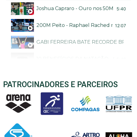
Joshua Capraro - Ouro nos 50M livre no Bra
5:40
200M Peito - Raphael Rached no Troféu B
12:07
GABI FERREIRA BATE RECORDE BRASI
10 BENEFÍCIOS DA NATAÇÃO - CANAL N
5:40
PATROCINADORES E PARCEIROS